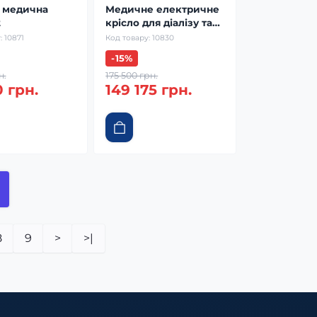
 медична
Медичне електричне
2
крісло для діалізу та
хіміотерапії Schroder
:
10871
Код товару:
10830
DIA 5
-15%
н.
175 500 грн.
0 грн.
149 175 грн.
8
9
>
>|