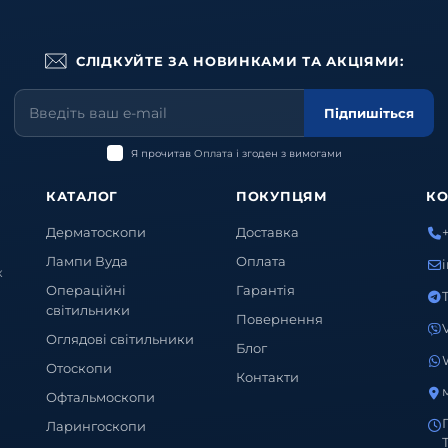
СЛІДКУЙТЕ ЗА НОВИНКАМИ ТА АКЦІЯМИ:
Підпишіться
Я прочитав
Оплата
і згоден з вимогами
КАТАЛОГ
ПОКУПЦЯМ
КО
Дерматоскопи
Доставка
Лампи Вуда
Оплата
х
Операційні
Гарантія
світильники
Повернення
Оглядові світильники
Блог
Отоскопи
Контакти
Офтальмоскопи
Ларингоскопи