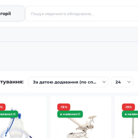
горії
тування:
5%
-15%
-15%
наявності
в наявності
в наявн