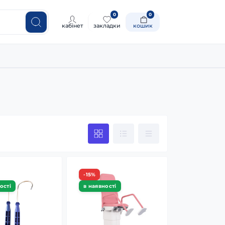
0
0
кабінет
закладки
кошик
-15%
ості
в наявності