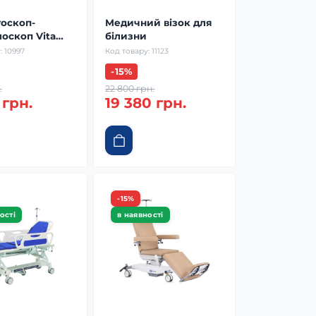
тоскоп-
Медичний візок для
оскоп Vita
білизни
2C2
:
10997
Код товару:
11123
-15%
.
22 800 грн.
 грн.
19 380 грн.
-15%
ості
в наявності