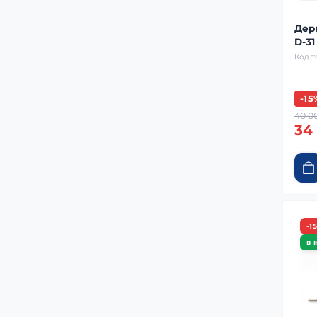
Дер
D-31
Код т
-15
40 0
34
-1
в 