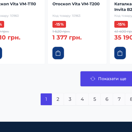
коп Vita VM-T110
Отоскоп Vita VM-T200
Каталка
Invita B
овару:
10960
Код товару:
10963
Код товару
%
-15%
-15%
 грн.
1 620 грн.
41 400 гр
10 грн.
1 377 грн.
35 19
Показати ще
1
2
3
4
5
6
7