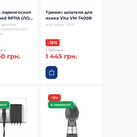
 ларингоскоп
Тримач шпателя для
ed RP11A (ЛОР
язика Vita VM-T400B
п)
:
gnuchkij-
Код товару:
11079
p-weseemed-rp11a-
op
-15%
рн.
1 700 грн.
50 грн.
1 445 грн.
-15%
ості
в наявності