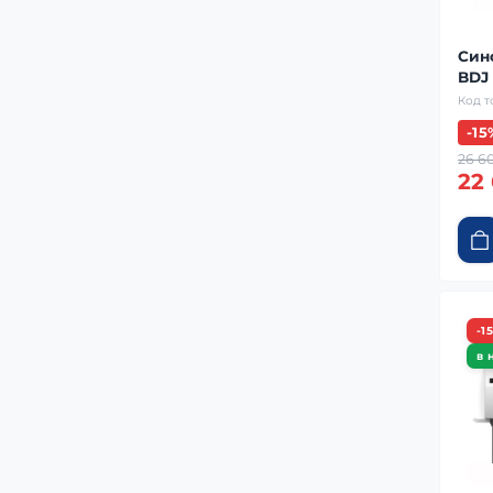
Син
BDJ 
Код т
-15
26 6
22 
-1
в 