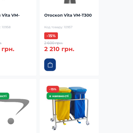
 Vita VM-
Отоскоп Vita VM-T300
:
10958
Код товару:
10957
-15%
.
2 600 грн.
 грн.
2 210 грн.
-15%
ості
в наявності