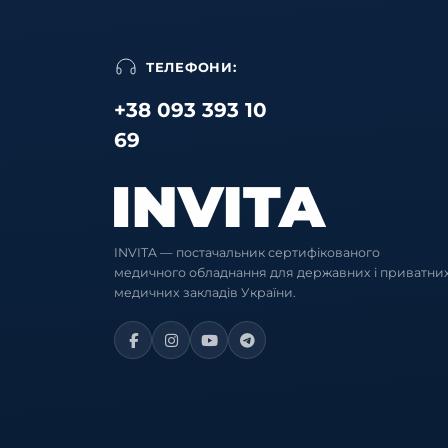
ТЕЛЕФОНИ:
+38 093 393 10
69
INVITA — постачальник сертифікованого
медичного обладнання для державних і приватни
медичних закладів України.