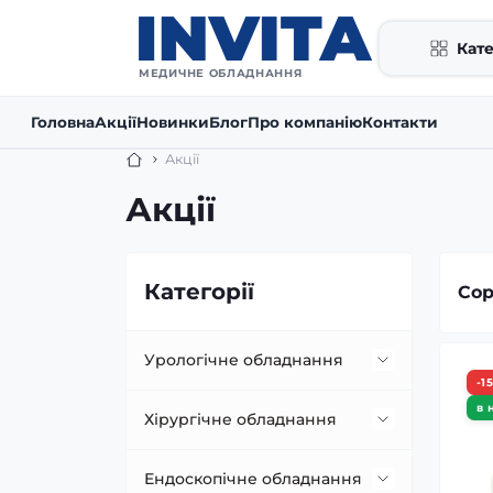
Кате
МЕДИЧНЕ ОБЛАДНАННЯ
Головна
Акції
Новинки
Блог
Про компанію
Контакти
Акції
Акції
Категорії
Сор
Урологічне обладнання
-1
в 
Гольмієві лазери
Хірургічне обладнання
Літотриптори
Операційні столи
Ендоскопічне обладнання