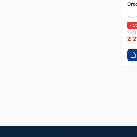
Отос
Код т
-15
2 600
2 2