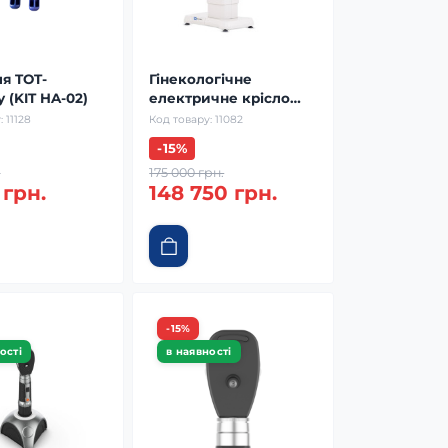
ля TOT-
Гінекологічне
 (KIT HA-02)
електричне крісло
Schroder DT 21 ELITE
:
11128
Код товару:
11082
-15%
.
175 000 грн.
 грн.
148 750 грн.
-15%
ості
в наявності