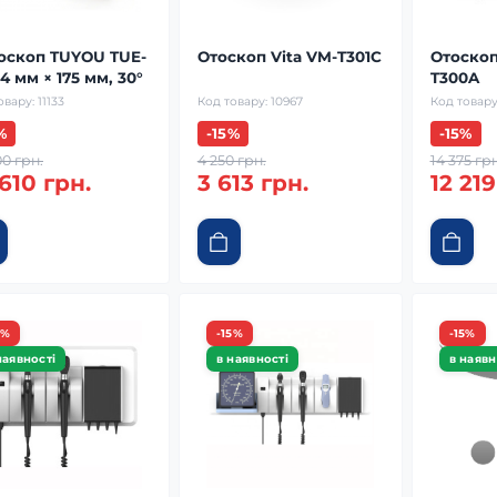
оскоп TUYOU TUE-
Отоскоп Vita VM-T301C
Отоскоп
4 мм × 175 мм, 30°
T300A
овару:
11133
Код товару:
10967
Код товару
%
-15%
-15%
00 грн.
4 250 грн.
14 375 грн
610 грн.
3 613 грн.
12 219
5%
-15%
-15%
наявності
в наявності
в наявн