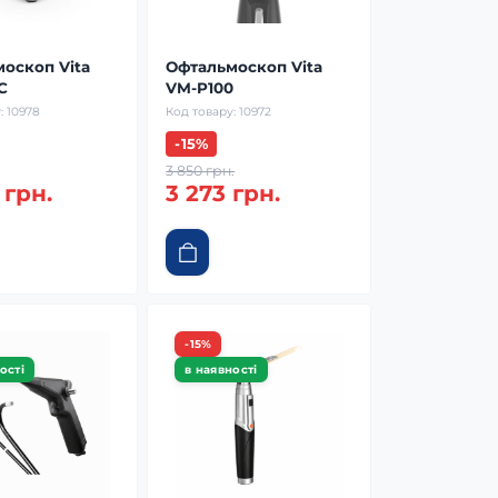
оскоп Vita
Офтальмоскоп Vita
C
VM-P100
:
10978
Код товару:
10972
-15%
3 850 грн.
 грн.
3 273 грн.
-15%
ості
в наявності