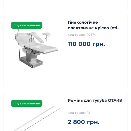
Гінекологічне
під замовлення
електричне крісло (стіл)
Invita CH-T600
Код товару:
10874
110 000 грн.
Ремінь для тулуба OTA-18
під замовлення
Код товару:
18
2 800 грн.