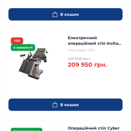
В кошик
Електричний
-15%
операційний стіл Invita
в наявності
CH-T200
Код товару:
11100
рентгенпрозорий
247 000 грн.
209 950 грн.
В кошик
Операційний стіл Cyber ​​​​