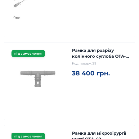
Рамка для розрізу
під замовлення
колінного суглоба OTA-
29
Код товару:
29
38 400 грн.
Рамка для мікрохірургії
під замовлення