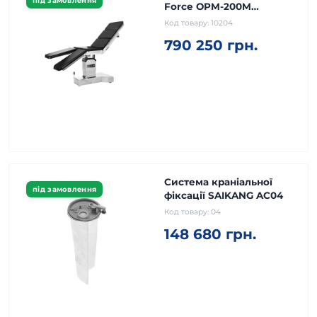
під замовлення
Force OPM-200M
Універсальний
Код товару:
10204
790 250 грн.
Система краніальної
під замовлення
фіксації SAIKANG AC04
Код товару:
04
148 680 грн.