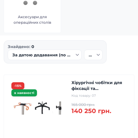
Аксесуари для
операційних столів
Знайдено:
0
Хірургічні чобітки для
-15%
фіксації та
в наявності
позиціонування нижніх
Код товару:
07
кінцівок
165 000 грн.
140 250 грн.