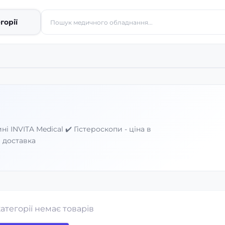
горії
і INVITA Medical ✔️ Гістероскопи - ціна в
 доставка
категорії немає товарів