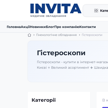
Кате
МЕДИЧНЕ ОБЛАДНАННЯ
Головна
Акції
Новинки
Блог
Про компанію
Контакти
Гінекологічне обладнання
Гістероскопи
Гістероскопи
Гістероскопи - купити в інтернет-магазин
Києві ⭐️ Великий асортимент ✈️ Швидка
Категорії
В 