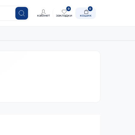
0
0
кабінет
закладки
кошик