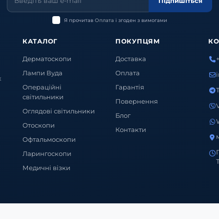
Підпишіться
Я прочитав
Оплата
і згоден з вимогами
КАТАЛОГ
ПОКУПЦЯМ
КО
Дерматоскопи
Доставка
Лампи Вуда
Оплата
х
Операційні
Гарантія
світильники
Повернення
Оглядові світильники
Блог
Отоскопи
Контакти
Офтальмоскопи
Ларингоскопи
Медичні візки