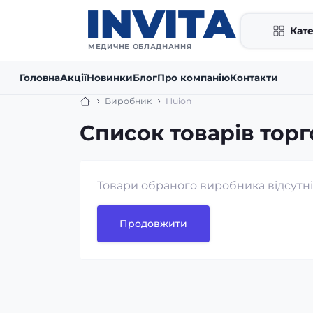
Кате
МЕДИЧНЕ ОБЛАДНАННЯ
Головна
Акції
Новинки
Блог
Про компанію
Контакти
Виробник
Huion
Список товарів торг
Товари обраного виробника відсутні
Продовжити