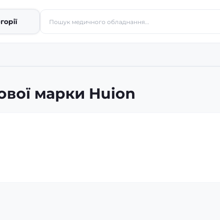
горії
ової марки Huion