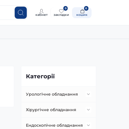
0
0
кабінет
закладки
кошик
Категорії
Урологічне обладнання
Гольмієві лазери
Хірургічне обладнання
Літотриптори
Операційні столи
Ендоскопічне обладнання