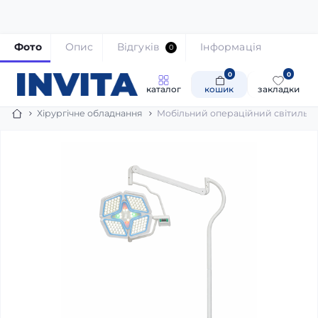
Фото
Опис
Відгуків
Iнформація
0
0
0
-15%
каталог
кошик
закладки
в наявності: 10
Хірургічне обладнання
Мобільний операційний світильник