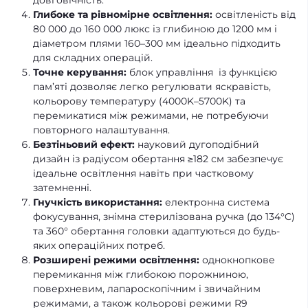
довговічність.
Глибоке та рівномірне освітлення:
освітленість від
80 000 до 160 000 люкс із глибиною до 1200 мм і
діаметром плями 160–300 мм ідеально підходить
для складних операцій.
Точне керування:
блок управління із функцією
пам’яті дозволяє легко регулювати яскравість,
кольорову температуру (4000K–5700K) та
перемикатися між режимами, не потребуючи
повторного налаштування.
Безтіньовий ефект:
науковий дугоподібний
дизайн із радіусом обертання ≥182 см забезпечує
ідеальне освітлення навіть при частковому
затемненні.
Гнучкість використання:
електронна система
фокусування, знімна стерилізована ручка (до 134°C)
та 360° обертання головки адаптуються до будь-
яких операційних потреб.
Розширені режими освітлення:
однокнопкове
перемикання між глибокою порожниною,
поверхневим, лапароскопічним і звичайним
режимами, а також кольорові режими R9