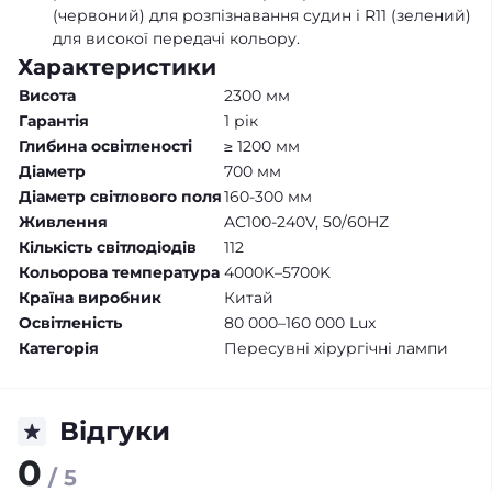
(червоний) для розпізнавання судин і R11 (зелений)
для високої передачі кольору.
Характеристики
Висота
2300 мм
Гарантія
1 рік
Глибина освітленості
≥ 1200 мм
Діаметр
700 мм
Діаметр світлового поля
160-300 мм
Живлення
AC100-240V, 50/60HZ
Кількість світлодіодів
112
Кольорова температура
4000K–5700K
Країна виробник
Китай
Освітленість
80 000–160 000 Lux
Категорія
Пересувні хірургічні лампи
Відгуки
0
/ 5