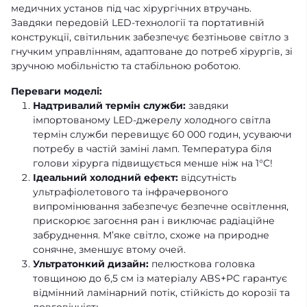
медичних установ під час хірургічних втручань.
Завдяки передовій
LED
-технології та портативній
конструкції, світильник забезпечує безтіньове світло з
гнучким управлінням, адаптоване до потреб хірургів, зі
зручною мобільністю та стабільною роботою.
Переваги моделі:
Надтривалий термін служби:
завдяки
імпортованому LED-джерелу холодного світла
термін служби перевищує 60 000 годин, усуваючи
потребу в частій заміні ламп. Температура біля
голови хірурга підвищується менше ніж на 1°C!
Ідеальний холодний ефект:
відсутність
ультрафіолетового та інфрачервоного
випромінювання забезпечує безпечне освітлення,
прискорює загоєння ран і виключає радіаційне
забруднення. М’яке світло, схоже на природне
сонячне, зменшує втому очей.
Ультратонкий дизайн:
пелюсткова головка
товщиною до 6,5 см із матеріалу ABS+PC гарантує
відмінний ламінарний потік, стійкість до корозії та