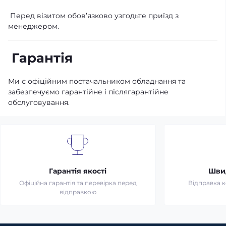
Перед візитом обов’язково узгодьте приїзд з
менеджером.
Гарантія
Ми є офіційним постачальником обладнання та
забезпечуємо гарантійне і післягарантійне
обслуговування.
Гарантія якості
Шви
Офіційна гарантія та перевірка перед
Відправка 
відправкою