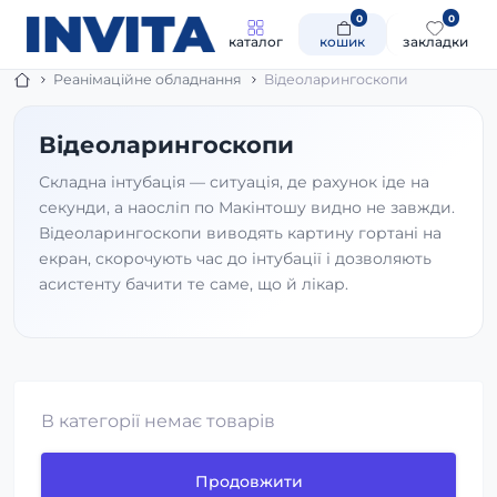
0
0
каталог
кошик
закладки
Реанімаційне обладнання
Відеоларингоскопи
Відеоларингоскопи
Складна інтубація — ситуація, де рахунок іде на
секунди, а наосліп по Макінтошу видно не завжди.
Відеоларингоскопи виводять картину гортані на
екран, скорочують час до інтубації і дозволяють
асистенту бачити те саме, що й лікар.
В категорії немає товарів
Продовжити